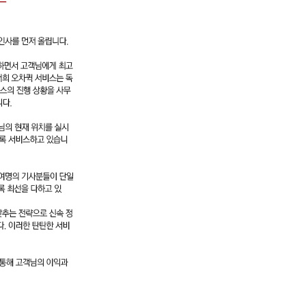
안녕하십니까? 특급 배송업체인 오차퀵 서비스를 찾아주신 고객님께 깊은 감사 인사를 먼저 올립니다 변하지 않는 정성과 신뢰로 언제나 고객님의 절대 만족을 추구하면서 고객님에게 최고의 퀵서비스를 제공하기 위해 끊임없이 노력을 견주하고 있는 저희 오차퀵 서비스는 독자적인 전산 배송 시스템을 구축하여 고객님이 언제라도 퀵서비스의 진행 상황을 사무실에서 실시간 모니터링 가능한 GPS 시스템을 구축하고 있습니다. 실시간 데이