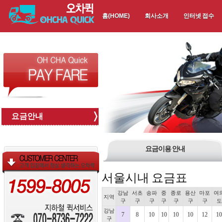
홈(HOME)
회사소개
인터넷 접수
요금안내
요금이용 안내
서울시내 요금표
강남
서초
송파
중
종로
용산
마포
여
지역
구
구
구
구
구
구
구
도
강남
7
8
10
10
10
10
12
10
구