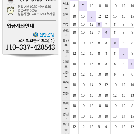
서초
8
7
10
10
10
10
12
10
구
송파
10
10
0
12
12
15
15
15
구
10
10
12
0
7
8
8
8
중구
종로
10
10
12
7
0
8
8
8
구
용산
10
10
15
8
8
0
8
8
구
마포
12
12
15
8
8
8
0
8
구
여의
10
10
15
8
8
8
8
0
도
영등
13
12
15
10
10
9
9
8
포
관악
10
10
14
12
12
10
12
10
구
성동
10
10
10
10
10
12
13
13
구
동작
10
10
12
10
10
10
10
8
구
광진
10
10
10
10
10
13
14
15
구
동대
12
12
12
9
9
10
12
12
문