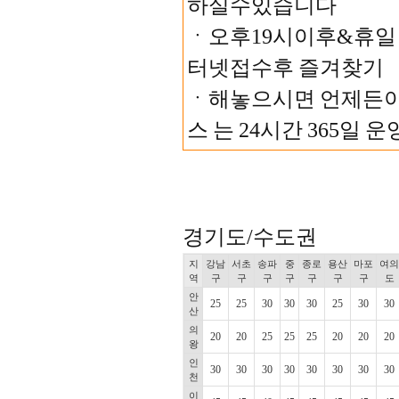
하실수있습니다
ㆍ오후19시이후&휴일
터넷접수후 즐겨찾기
ㆍ해놓으시면 언제든이용
스 는 24시간 365일 
경기도/수도권
지
강남
서초
송파
중
종로
용산
마포
여의
역
구
구
구
구
구
구
구
도
안
25
25
30
30
30
25
30
30
산
의
20
20
25
25
25
20
20
20
왕
인
30
30
30
30
30
30
30
30
천
이