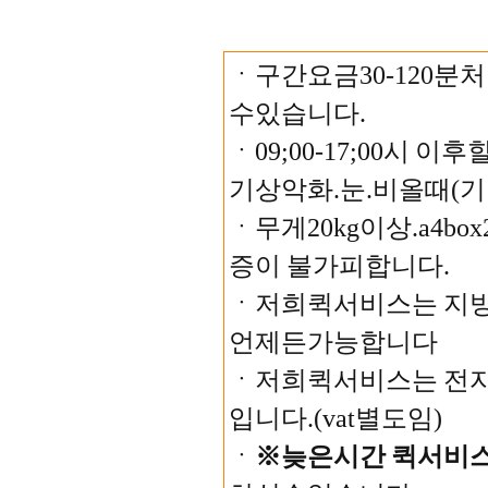
ㆍ구간요금30-120분처
수있습니다.
ㆍ09;00-17;00시 
기상악화.눈.비올때(기
ㆍ무게20kg이상.a4b
증이 불가피합니다.
ㆍ저희퀵서비스는 지
언제든가능합니다
ㆍ저희퀵서비스는 전
입니다.(vat별도임)
ㆍ
※늦은시간 퀵서비스