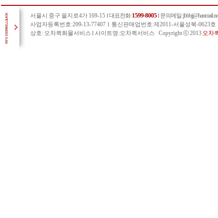
1599-8005
서울시 중구 을지로4가 169-15
대표전화:
문의메일
: jbbbjj@hanmail.ne
I
I
사업자등록번호:209-13-77407
통신판매업번호:제2011-서울성북-0623호
I
상호: 오차퀵화물서비스
사이트명:오차퀵서비스 Copyright ⓒ 2013
오차
I