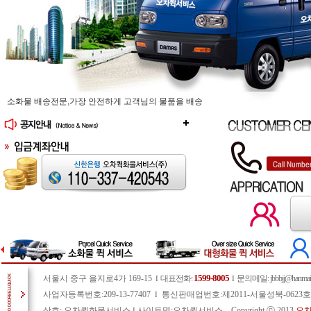
소화물 배송전문,가장 안전하게 고객님의 물품을 배송
1599-8005
서울시 중구 을지로4가 169-15
대표전화:
문의메일
: jbbbjj@hanmail
I
I
사업자등록번호:209-13-77407
통신판매업번호:제2011-서울성북-0623
I
상호: 오차퀵화물서비스
사이트명:오차퀵서비스 Copyright ⓒ 2013
오
I